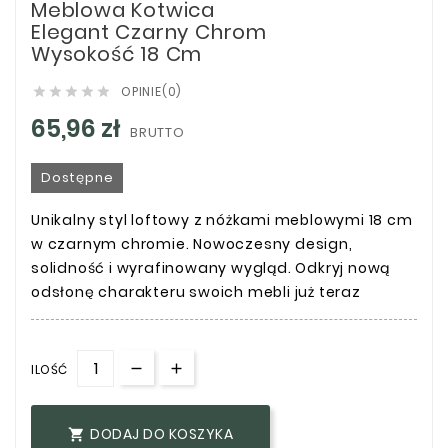
Meblowa Kotwica
Elegant Czarny Chrom
Wysokość 18 Cm
OPINIE(0)





65,96 zł
BRUTTO
Dostępne
Unikalny styl loftowy z nóżkami meblowymi 18 cm
w czarnym chromie. Nowoczesny design,
solidność i wyrafinowany wygląd. Odkryj nową
odsłonę charakteru swoich mebli już teraz
ILOŚĆ
DODAJ DO KOSZYKA
