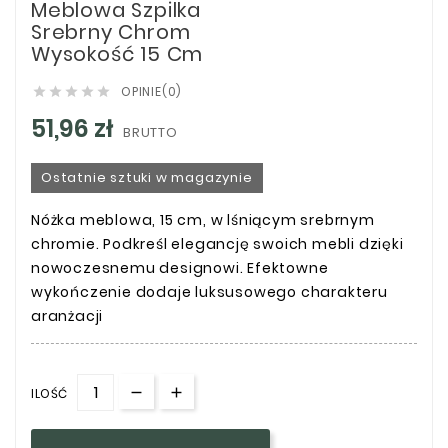
Meblowa Szpilka
Srebrny Chrom
Wysokość 15 Cm
OPINIE(0)





51,96 zł
BRUTTO
Ostatnie sztuki w magazynie
Nóżka meblowa, 15 cm, w lśniącym srebrnym
chromie. Podkreśl elegancję swoich mebli dzięki
nowoczesnemu designowi. Efektowne
wykończenie dodaje luksusowego charakteru
aranżacji
ILOŚĆ