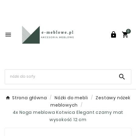
0




Strona główna
Nóżki do mebli
Zestawy nóżek
meblowych
4x Noga meblowa Kotwica Elegant czarny mat
wysokość 12 cm