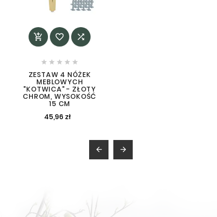








ZESTAW 4 NÓŻEK
MEBLOWYCH
"KOTWICA" - ZŁOTY
CHROM, WYSOKOŚĆ
15 CM
45,96 zł

