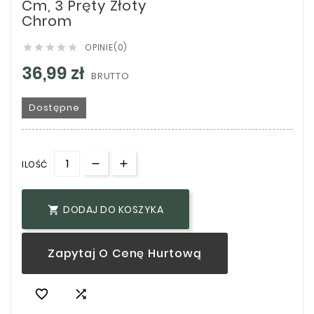
Cm, 3 Pręty Złoty
Chrom
OPINIE(0)





36,99 zł
BRUTTO
Dostępne
ILOŚĆ
DODAJ DO KOSZYKA

Zapytaj O Cenę Hurtową

