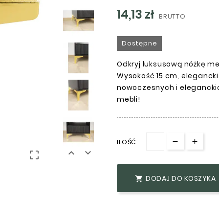
14,13 zł
BRUTTO
Dostępne
Odkryj luksusową nóżkę me
Wysokość 15 cm, elegancki 
nowoczesnych i elegancki
mebli!
ILOŚĆ



DODAJ DO KOSZYKA
