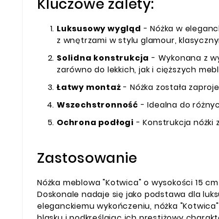
Kluczowe zalety:
Luksusowy wygląd
- Nóżka w eleganc
z wnętrzami w stylu glamour, klasycz
Solidna konstrukcja
- Wykonana z wys
zarówno do lekkich, jak i cięższych mebli
Łatwy montaż
- Nóżka została zaproj
Wszechstronność
- Idealna do różnyc
Ochrona podłogi
- Konstrukcja nóżki
Zastosowanie
Nóżka meblowa "Kotwica" o wysokości 15 cm
Doskonale nadaje się jako podstawa dla luks
eleganckiemu wykończeniu, nóżka "Kotwica"
blasku i podkreślając ich prestiżowy charak