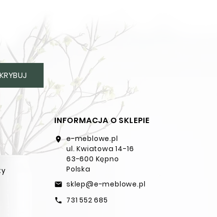
KRYBUJ
INFORMACJA O SKLEPIE
e-meblowe.pl
location_on
ul. Kwiatowa 14-16
63-600 Kępno
Polska
ty
sklep@e-meblowe.pl
email
731 552 685
call