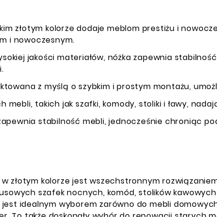
kim złotym kolorze dodaje meblom prestiżu i nowocz
nym i nowoczesnym.
okiej jakości materiałów, nóżka zapewnia stabilność
.
ektowana z myślą o szybkim i prostym montażu, umożl
h mebli, takich jak szafki, komody, stoliki i ławy, na
 zapewnia stabilność mebli, jednocześnie chroniąc p
 w złotym kolorze jest wszechstronnym rozwiązaniem
usowych szafek nocnych, komód, stolików kawowych czy
 jest idealnym wyborem zarówno do mebli domowych,
ter. To także doskonały wybór do renowacji starych m