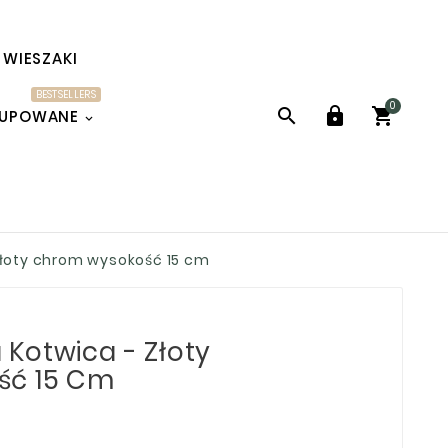
WIESZAKI
BESTSELLERS
0



KUPOWANE
łoty chrom wysokość 15 cm
Kotwica - Złoty
ść 15 Cm