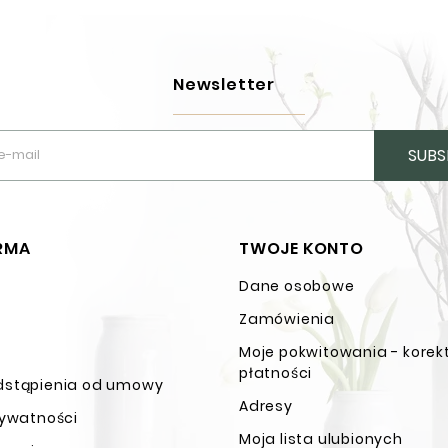
Newsletter
SUBS
IRMA
TWOJE KONTO
Dane osobowe
n
Zamówienia
Moje pokwitowania - korek
płatności
dstąpienia od umowy
Adresy
rywatności
Moja lista ulubionych