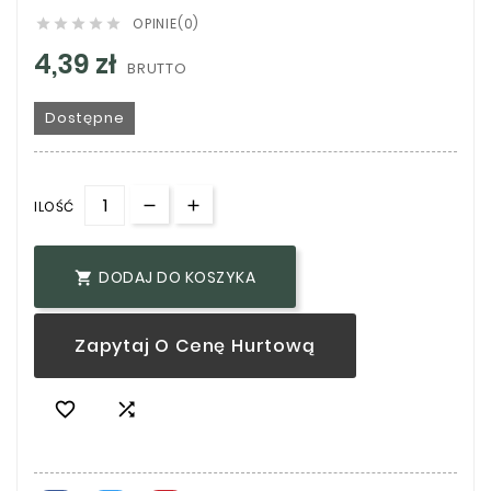
OPINIE(0)





4,39 zł
BRUTTO
Dostępne
ILOŚĆ
DODAJ DO KOSZYKA

Zapytaj O Cenę Hurtową

