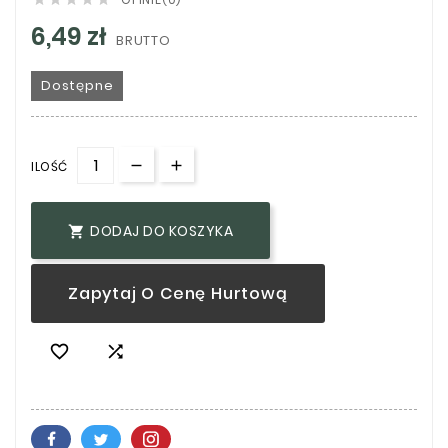
6,49 zł
BRUTTO
Dostępne
ILOŚĆ
DODAJ DO KOSZYKA

Zapytaj O Cenę Hurtową

