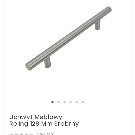
Uchwyt Meblowy
Reling 128 Mm Srebrny
OPINIE(0)




