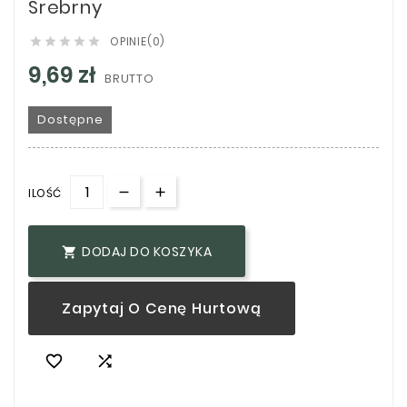
Srebrny
OPINIE(0)





9,69 zł
BRUTTO
Dostępne
ILOŚĆ
DODAJ DO KOSZYKA

Zapytaj O Cenę Hurtową

