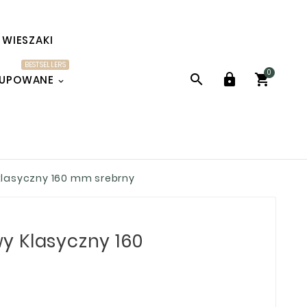
WIESZAKI
BESTSELLERS
0



KUPOWANE
lasyczny 160 mm srebrny
 Klasyczny 160