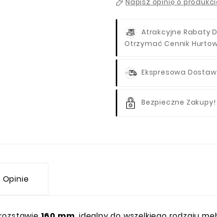
Napisz opinię o produkc
Atrakcyjne Rabaty D
Otrzymać Cennik Hurto
Ekspresowa Dostawa
Bezpieczne Zakupy!
Opinie
rozstawie
160 mm
, idealny do wszelkiego rodzaju me