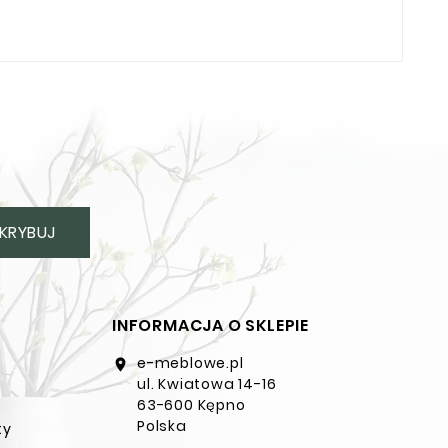
KRYBUJ
INFORMACJA O SKLEPIE
e-meblowe.pl
location_on
ul. Kwiatowa 14-16
63-600 Kępno
Polska
ty