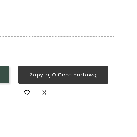
Zapytaj O Cenę Hurtową

