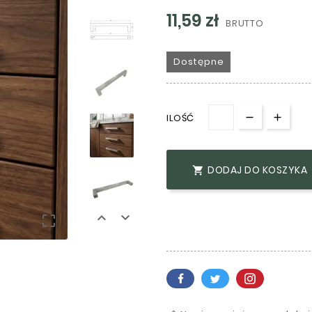
11,59 zł
BRUTTO
Dostępne
ILOŚĆ
DODAJ DO KOSZYKA



