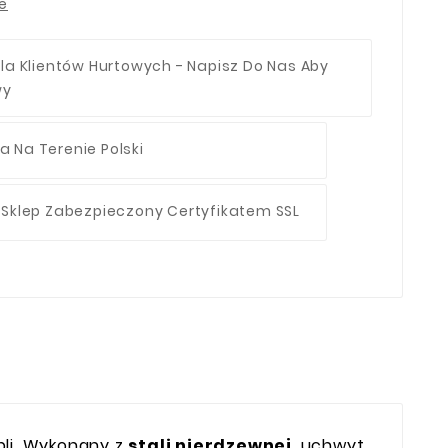
ie
la Klientów Hurtowych - Napisz Do Nas Aby
wy
 Na Terenie Polski
 Sklep Zabezpieczony Certyfikatem SSL
bli. Wykonany z
stali nierdzewnej
, uchwyt