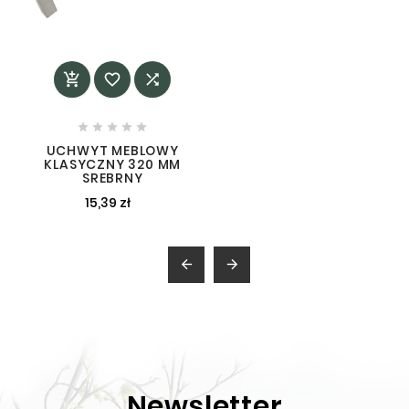








UCHWYT MEBLOWY
KLASYCZNY 320 MM
SREBRNY
15,39 zł


Newsletter