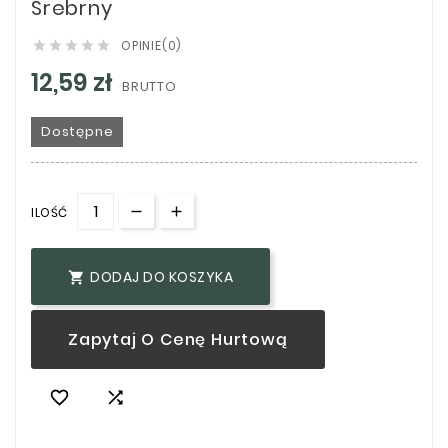
Srebrny
OPINIE(0)





12,59 zł
BRUTTO
Dostępne
ILOŚĆ
DODAJ DO KOSZYKA

Zapytaj O Cenę Hurtową

