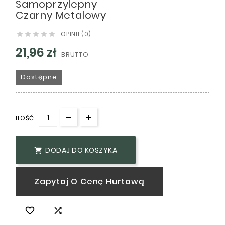
Samoprzylepny
Czarny Metalowy
OPINIE(0)





21,96 zł
BRUTTO
Dostępne
ILOŚĆ
DODAJ DO KOSZYKA

Zapytaj O Cenę Hurtową

