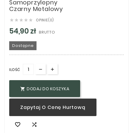
Samoprzylepny
Czarny Metalowy
OPINIE(0)





54,90 zł
BRUTTO
Dostępne
ILOŚĆ
DODAJ DO KOSZYKA

Zapytaj O Cenę Hurtową

