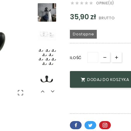
OPINIE(0)





35,90 zł
BRUTTO
Dostępne
ILOŚĆ
DODAJ DO KOSZYKA



