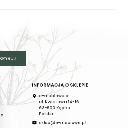
KRYBUJ
INFORMACJA O SKLEPIE
e-meblowe.pl
location_on
ul. Kwiatowa 14-16
63-600 Kępno
Polska
ty
sklep@e-meblowe.pl
email