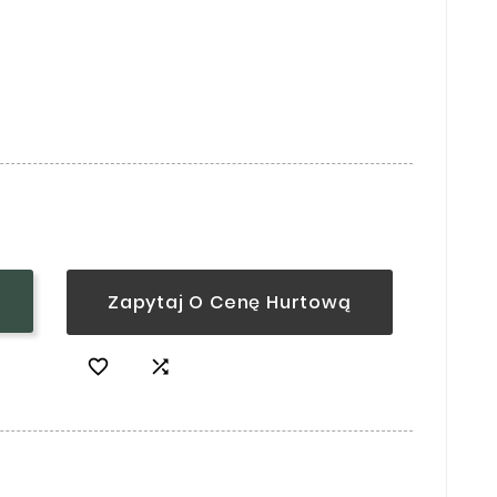
Zapytaj O Cenę Hurtową

