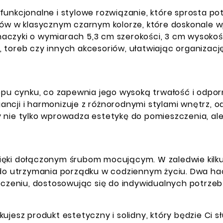
 funkcjonalne i stylowe rozwiązanie, które sprosta
ków w klasycznym czarnym kolorze, które doskonale w
aczyki o wymiarach 5,3 cm szerokości, 3 cm wysokośc
 toreb czy innych akcesoriów, ułatwiając organizację
stopu cynku, co zapewnia jego wysoką trwałość i odp
ncji i harmonizuje z różnorodnymi stylami wnętrz, o
y nie tylko wprowadza estetykę do pomieszczenia, al
zięki dołączonym śrubom mocującym. W zaledwie kilk
ę do utrzymania porządku w codziennym życiu. Dwa h
zeniu, dostosowując się do indywidualnych potrzeb
ujesz produkt estetyczny i solidny, który będzie Ci s