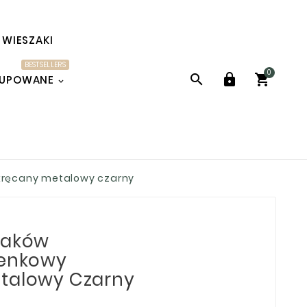
WIESZAKI
BESTSELLERS
0



KUPOWANE
ykręcany metalowy czarny
zaków
ienkowy
etalowy Czarny