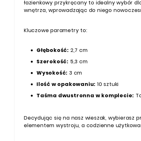
łazienkowy przykręcany to idealny wybór dl
wnętrza, wprowadzając do niego nowoczes
Kluczowe parametry to:
Głębokość:
2,7 cm
Szerokość:
5,3 cm
Wysokość:
3 cm
Ilość w opakowaniu:
10 sztuki
Taśma dwustronna w komplecie:
T
Decydując się na nasz wieszak, wybierasz pr
elementem wystroju, a codzienne użytkowan