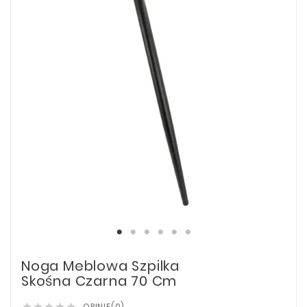
Noga Meblowa Szpilka
Skośna Czarna 70 Cm
OPINIE(0)




