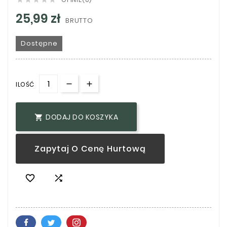
25,99 zł
BRUTTO
Dostępne
ILOŚĆ
DODAJ DO KOSZYKA

Zapytaj O Cenę Hurtową

