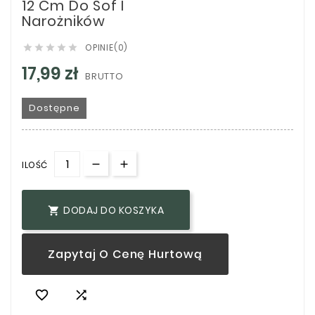
12 Cm Do Sof I
Narożników
OPINIE(0)





17,99 zł
BRUTTO
Dostępne
ILOŚĆ
DODAJ DO KOSZYKA

Zapytaj O Cenę Hurtową

