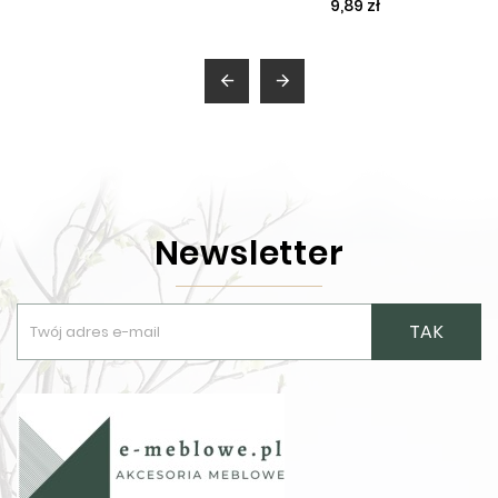
9,89 zł


Newsletter
TAK