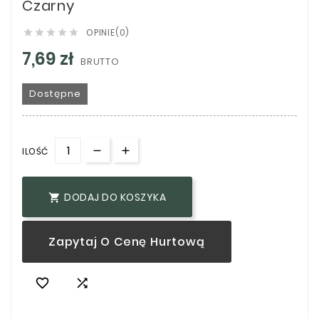
Czarny
OPINIE(0)





7,69 zł
BRUTTO
Dostępne
ILOŚĆ
DODAJ DO KOSZYKA

Zapytaj O Cenę Hurtową

