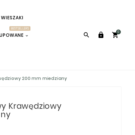
WIESZAKI
BESTSELLERS
0



KUPOWANE
wędziowy 200 mm miedziany
y Krawędziowy
any