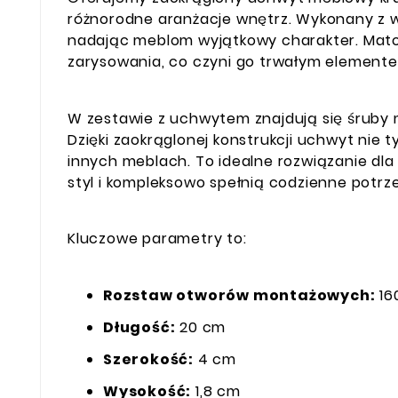
różnorodne aranżacje wnętrz. Wykonany z w
nadając meblom wyjątkowy charakter. Mat
zarysowania, co czyni go trwałym element
W zestawie z uchwytem znajdują się śruby 
Dzięki zaokrąglonej konstrukcji uchwyt nie t
innych meblach. To idealne rozwiązanie dl
styl i kompleksowo spełnią codzienne potrz
Kluczowe parametry to:
Rozstaw otworów montażowych:
16
Długość:
20 cm
Szerokość:
4 cm
Wysokość:
1,8 cm