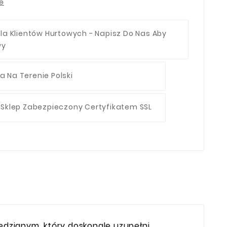
ie
la Klientów Hurtowych - Napisz Do Nas Aby
wy
 Na Terenie Polski
 Sklep Zabezpieczony Certyfikatem SSL
dzianym, który doskonale uzupełni