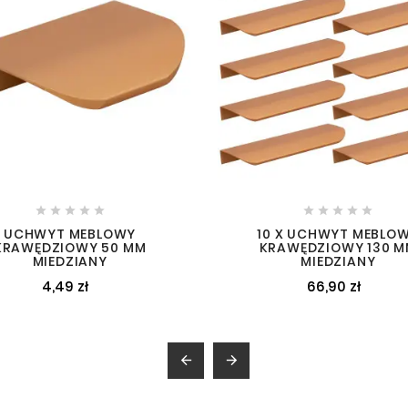










UCHWYT MEBLOWY
10 X UCHWYT MEBLO
KRAWĘDZIOWY 50 MM
KRAWĘDZIOWY 130 
MIEDZIANY
MIEDZIANY
4,49 zł
66,90 zł

