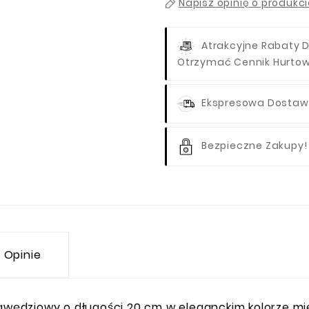
Napisz opinię o produkc
Atrakcyjne Rabaty D
Otrzymać Cennik Hurto
Ekspresowa Dostawa
Bezpieczne Zakupy!
Opinie
ędziowy o długości 20 cm w eleganckim kolorze mie