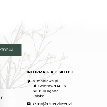
KRYBUJ
INFORMACJA O SKLEPIE
e-meblowe.pl
location_on
ul. Kwiatowa 14-16
63-600 Kępno
Polska
ty
sklep@e-meblowe.pl
email