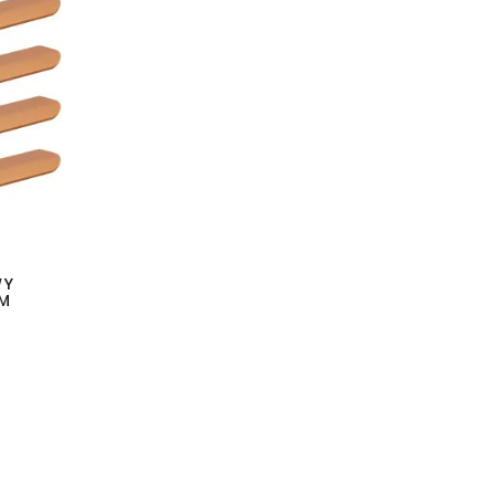
WY
MM