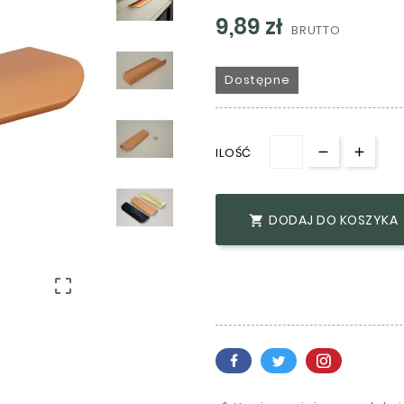
9,89 zł
BRUTTO
Dostępne
ILOŚĆ
DODAJ DO KOSZYKA

