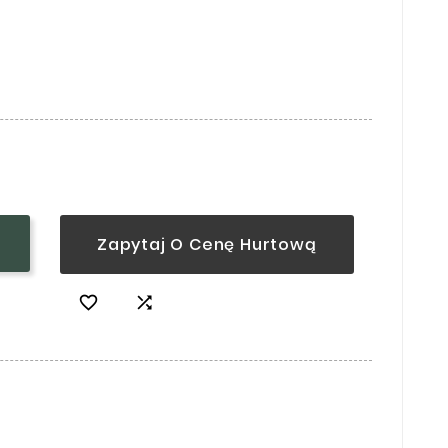
Zapytaj O Cenę Hurtową

