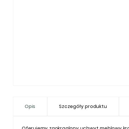
Opis
Szczegóły produktu
Oferujemy zaokrąglony uchwyt meblowy kraw