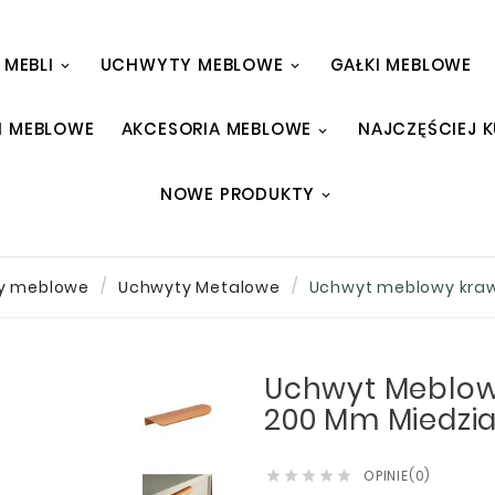
 MEBLI
UCHWYTY MEBLOWE
GAŁKI MEBLOWE
I MEBLOWE
AKCESORIA MEBLOWE
NAJCZĘŚCIEJ 
NOWE PRODUKTY
y meblowe
Uchwyty Metalowe
Uchwyt meblowy kra
Uchwyt Meblow
200 Mm Miedzi
OPINIE(0)




