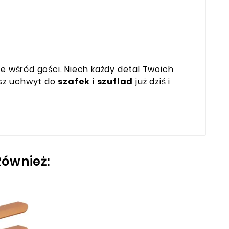
ie wśród gości. Niech każdy detal Twoich
nasz uchwyt do
szafek
i
szuflad
już dziś i
Również: