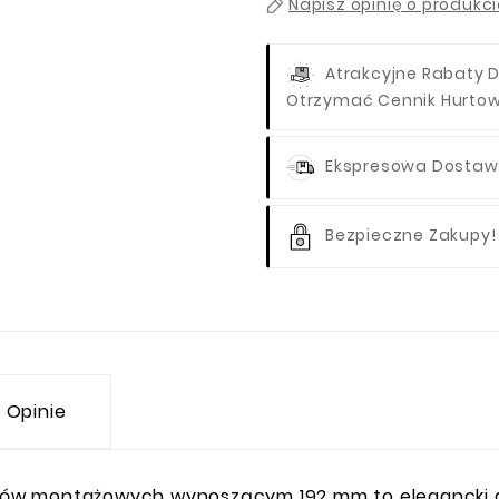
Napisz opinię o produkc
Atrakcyjne Rabaty D
Otrzymać Cennik Hurto
Ekspresowa Dostawa
Bezpieczne Zakupy!
Opinie
ów montażowych wynoszącym 192 mm to elegancki akc