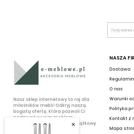
NASZA F
Dostawa
Regulami
O nas
Warunki o
Nasz sklep internetowy to raj dla
miłośników mebli! Odkryj naszą
Polityka p
bogatą ofertę, która pozwoli Ci
nadawać swoim meblom
Kontakt z
indywidualny charakter i wyjątkowy

Mapa stro
wygląd.