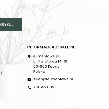
KRYBUJ
INFORMACJA O SKLEPIE
e-meblowe.pl
location_on
ul. Kwiatowa 14-16
63-600 Kępno
Polska
ty
sklep@e-meblowe.pl
email
731 552 685
call