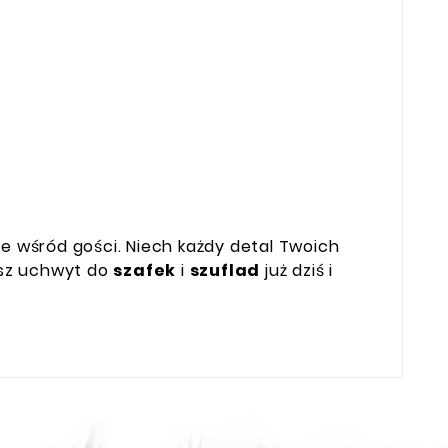
ie wśród gości. Niech każdy detal Twoich
nasz uchwyt do
szafek
i
szuflad
już dziś i