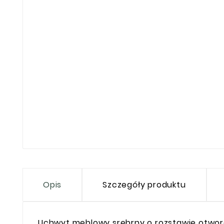
Opis
Szczegóły produktu
Uchwyt meblowy srebrny o rozstawie otwor