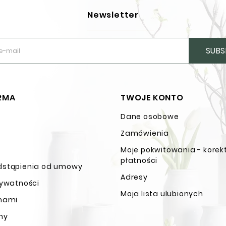
Newsletter
SUBS
IRMA
TWOJE KONTO
Dane osobowe
n
Zamówienia
Moje pokwitowania - korek
płatności
dstąpienia od umowy
Adresy
rywatności
Moja lista ulubionych
 nami
ny