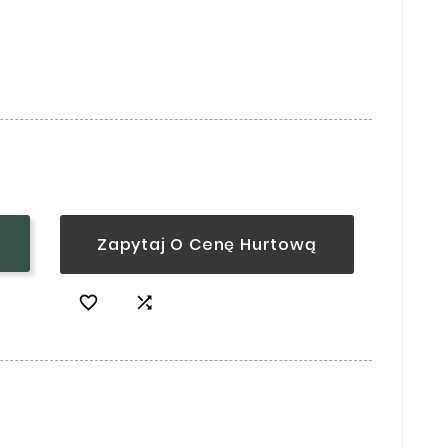
Zapytaj O Cenę Hurtową

