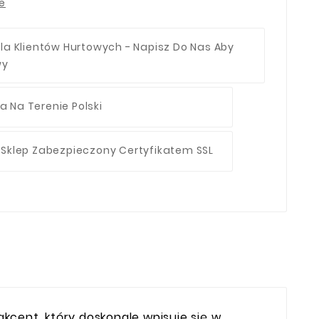
ie
la Klientów Hurtowych - Napisz Do Nas Aby
wy
 Na Terenie Polski
 Sklep Zabezpieczony Certyfikatem SSL
ent, który doskonale wpisuje się w