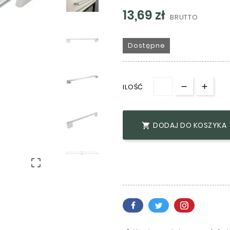
13,69 zł
BRUTTO
Dostępne
ILOŚĆ
DODAJ DO KOSZYKA

