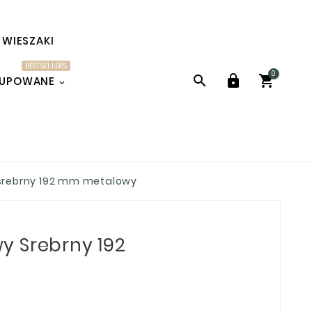
WIESZAKI
BESTSELLERS
0



KUPOWANE
srebrny 192 mm metalowy
y Srebrny 192