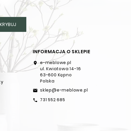
KRYBUJ
INFORMACJA O SKLEPIE
e-meblowe.pl
location_on
ul. Kwiatowa 14-16
63-600 Kępno
Polska
ty
sklep@e-meblowe.pl
email
731 552 685
call