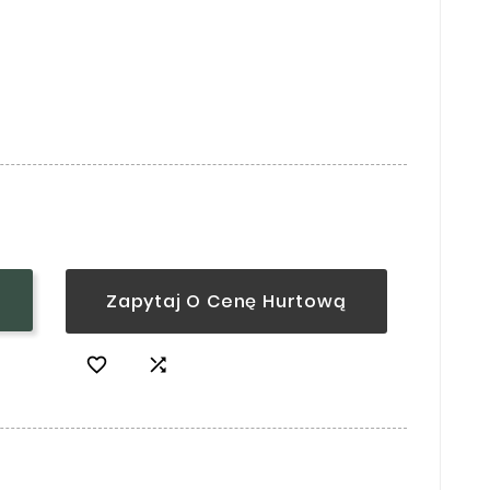
Zapytaj O Cenę Hurtową

