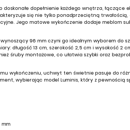
doskonałe dopełnienie każdego wnętrza, łączące el
rakteryzuje się nie tylko ponadprzeciętną trwałości
nżacyjne. Jego matowe wykończenie dodaje meblom sub
wynoszący 96 mm czyni go idealnym wyborem do sz
ry: długość 13 cm, szerokość 2,5 cm i wysokość 2 
nież śruby montażowe, co ułatwia szybki oraz bezp
iemu wykończeniu, uchwyt ten świetnie pasuje do ró
lement, wybierając model Luminis, który z pewności
 mm