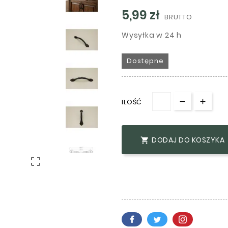
5,99 zł
BRUTTO
Wysyłka w 24 h
Dostępne
ILOŚĆ
DODAJ DO KOSZYKA

