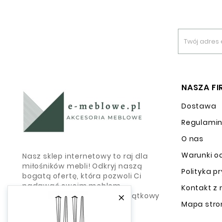
NASZA F
Dostawa
Regulami
O nas
Warunki o
Nasz sklep internetowy to raj dla
miłośników mebli! Odkryj naszą
Polityka p
bogatą ofertę, która pozwoli Ci
nadawać swoim meblom
Kontakt z
indywidualny charakter i wyjątkowy

Mapa stro
wygląd.