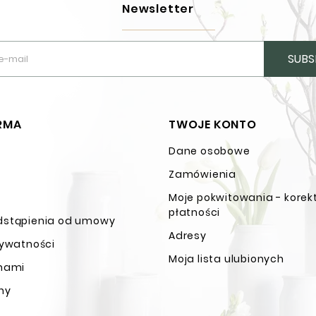
Newsletter
SUBS
IRMA
TWOJE KONTO
Dane osobowe
n
Zamówienia
Moje pokwitowania - korek
płatności
dstąpienia od umowy
Adresy
rywatności
Moja lista ulubionych
 nami
ny