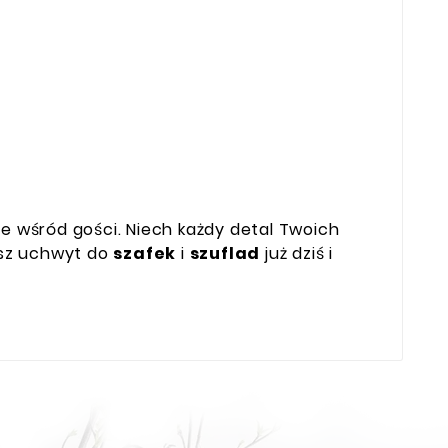
ie wśród gości. Niech każdy detal Twoich
nasz uchwyt do
szafek
i
szuflad
już dziś i