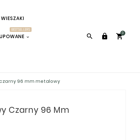
WIESZAKI
BESTSELLERS
0



KUPOWANE
czarny 96 mm metalowy
y Czarny 96 Mm