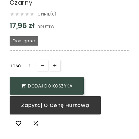
Czarny
OPINIE(0)





17,96 zł
BRUTTO
Dostępne
ILOŚĆ
DODAJ DO KOSZYKA

Zapytaj O Cenę Hurtową

