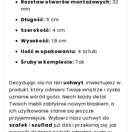
Rozstaw otworów montażowych:
32
mm
Długość:
5 cm
Szerokość:
4 cm
Wysokość:
1,8 cm
Ilość w opakowaniu:
4 sztuki
Śruby w komplecie:
Tak
Decydując się na ten
uchwyt
, inwestujesz w
produkt, który odmieni Twoje wnętrze i zyska
uznanie wśród gości. Niech każdy detal
Twoich mebli zabłyśnie nowym blaskiem, a
ich użytkowanie stanie się jeszcze
przyjemniejsze. Wybierz nasz uchwyt do
szafek
i
szuflad
już dziś i przekonaj się, jak