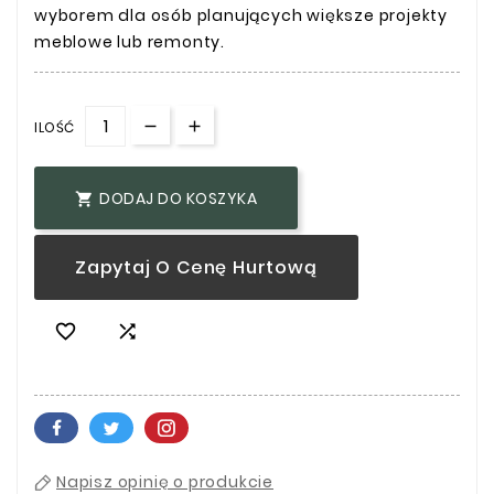
wyborem dla osób planujących większe projekty
meblowe lub remonty.
ILOŚĆ
DODAJ DO KOSZYKA

Zapytaj O Cenę Hurtową


Napisz opinię o produkcie