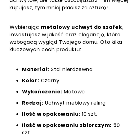
uchwytów, ale także oszczędzasz – im więcej
kupujesz, tym mniej płacisz za sztukę!
Wybierając
metalowy uchwyt do szafek
,
inwestujesz w jakość oraz elegancję, które
wzbogacą wygląd Twojego domu. Oto kilka
kluczowych cech produktu:
Materiał:
Stal nierdzewna
Kolor:
Czarny
Wykończenie:
Matowe
Rodzaj:
Uchwyt meblowy reling
Ilość w opakowaniu:
10 szt.
Ilość w opakowaniu zbiorczym:
50
szt.