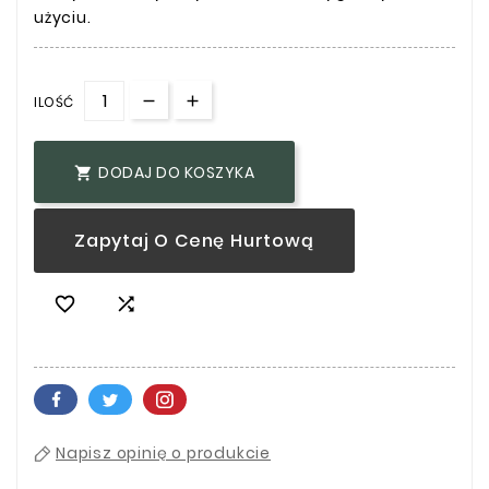
użyciu.
ILOŚĆ
DODAJ DO KOSZYKA

Zapytaj O Cenę Hurtową


Napisz opinię o produkcie