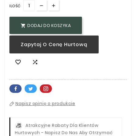
ILOŚĆ
DODAJ DO KOSZYKA

Zapytaj O Cenę Hurtową


Napisz opinię o produkcie
Atrakcyjne Rabaty Dla Klientów
Hurtowych - Napisz Do Nas Aby Otrzymać