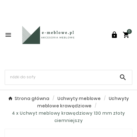
0




Strona główna
Uchwyty meblowe
Uchwyty
meblowe krawędziowe
4 x Uchwyt meblowy krawędziowy 130 mm złoty
ciemniejszy