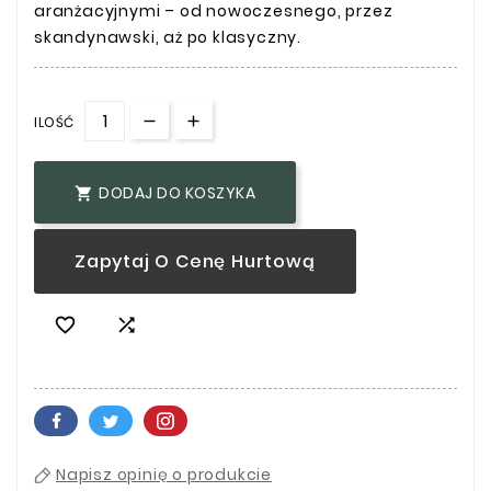
aranżacyjnymi – od nowoczesnego, przez
skandynawski, aż po klasyczny.
ILOŚĆ
DODAJ DO KOSZYKA

Zapytaj O Cenę Hurtową


Napisz opinię o produkcie