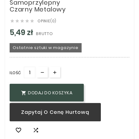
Samoprzylepny
Czarny Metalowy
OPINIE(0)





5,49 zł
BRUTTO
Ostatnie sztuki w magazynie
ILOŚĆ
DODAJ DO KOSZYKA

Zapytaj O Cenę Hurtową

