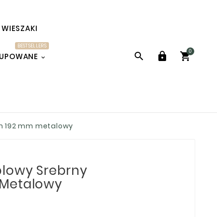
WIESZAKI
BESTSELLERS
0



KUPOWANE
om 192 mm metalowy
blowy Srebrny
 Metalowy