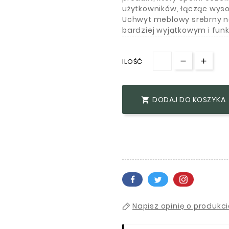
użytkowników, łącząc wyso
Uchwyt meblowy srebrny n
bardziej wyjątkowym i fun
ILOŚĆ
DODAJ DO KOSZYKA

Napisz opinię o produkc