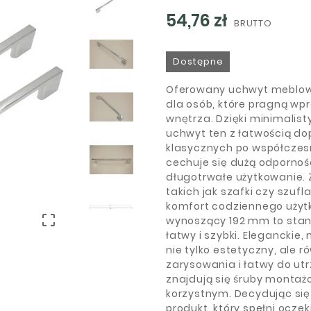
54,76 zł
BRUTTO
Dostępne
Oferowany uchwyt meblow
dla osób, które pragną w
wnętrza. Dzięki minimalis
uchwyt ten z łatwością dop
klasycznych po współczesn
cechuje się dużą odpornoś
długotrwałe użytkowanie.
takich jak szafki czy szuf
komfort codziennego uży

wynoszący 192 mm to stan
łatwy i szybki. Eleganckie
nie tylko estetyczny, ale 
zarysowania i łatwy do ut
znajdują się śruby montażo
korzystnym. Decydując się
produkt, który spełni ocz