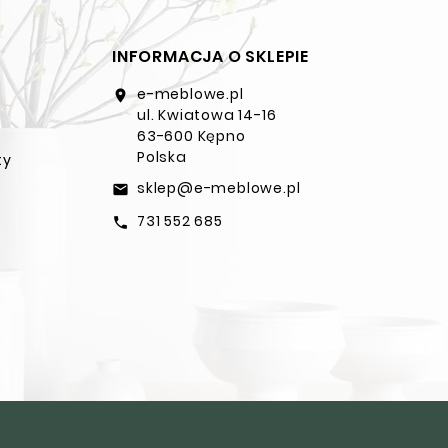
INFORMACJA O SKLEPIE
e-meblowe.pl
location_on
ul. Kwiatowa 14-16
63-600 Kępno
Polska
ty
sklep@e-meblowe.pl
email
731 552 685
call