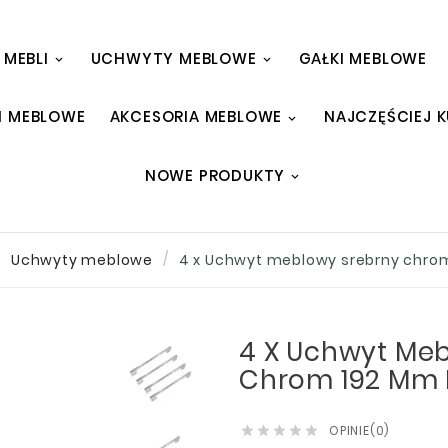
 MEBLI
UCHWYTY MEBLOWE
GAŁKI MEBLOWE
I MEBLOWE
AKCESORIA MEBLOWE
NAJCZĘŚCIEJ 
NOWE PRODUKTY
Uchwyty meblowe
4 x Uchwyt meblowy srebrny chr
4 X Uchwyt Me
Chrom 192 Mm
OPINIE(0)




