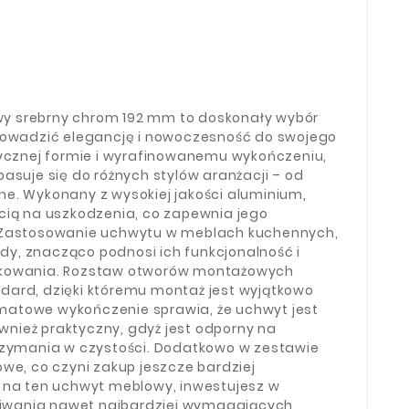
y srebrny chrom 192 mm to doskonały wybór
prowadzić elegancję i nowoczesność do swojego
tycznej formie i wyrafinowanemu wykończeniu,
asuje się do różnych stylów aranżacji – od
e. Wykonany z wysokiej jakości aluminium,
cią na uszkodzenia, co zapewnia jego
 Zastosowanie uchwytu w meblach kuchennych,
lady, znacząco podnosi ich funkcjonalność i
tkowania. Rozstaw otworów montażowych
dard, dzięki któremu montaż jest wyjątkowo
, matowe wykończenie sprawia, że uchwyt jest
również praktyczny, gdyż jest odporny na
rzymania w czystości. Dodatkowo w zestawie
we, co czyni zakup jeszcze bardziej
 na ten uchwyt meblowy, inwestujesz w
ekiwania nawet najbardziej wymagających