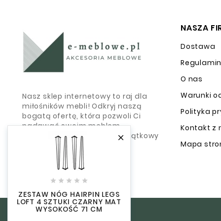
NASZA F
Dostawa
Regulami
O nas
Warunki o
Nasz sklep internetowy to raj dla
miłośników mebli! Odkryj naszą
Polityka p
bogatą ofertę, która pozwoli Ci
nadawać swoim meblom
Kontakt z
indywidualny charakter i wyjątkowy

Mapa stro
wygląd.





Obserwuj Nas
ZESTAW NÓG HAIRPIN LEGS
LOFT 4 SZTUKI CZARNY MAT
WYSOKOŚĆ 71 CM