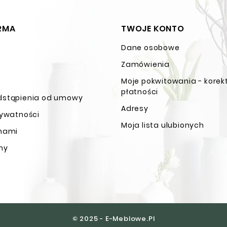
IRMA
TWOJE KONTO
Dane osobowe
n
Zamówienia
Moje pokwitowania - korek
płatności
dstąpienia od umowy
Adresy
rywatności
Moja lista ulubionych
 nami
ny
© 2025 - E-Meblowe.pl