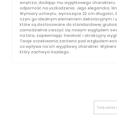
wnętrza, dodając mu wyjątkowego charakteru. 
odporność na uszkodzenia. Jego elegancka, lśnią
Wymiary uchwytu, wynoszące 22 cm długości, 0,
czyni go idealnym elementem dekoracyjnym i 
które są dostosowane do standardowej grubości
samodzielnie cieszyć się nowym wyglądem swoic
na lata, zapewniając trwałość i atrakcyjny wy
Twoje oczekiwania zarówno pod względem estety
co wpływa na ich wyjątkowy charakter. Wybierz
który zachwyci każdego.