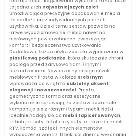
rodzaju mebli. Regulowana wysokość każdej nóżki
to jedna z ich
najważniejszych zalet
,
umożliwiająca precyzyjne dopasowanie mebla
do podłoża oraz indywidualnych potrzeb
użytkownika. Dzięki temu zestaw pozwala na
łatwe wypoziomowanie mebla nawet na
nierównych powierzchniach, zwiększając
komfort i bezpieczeństwo użytkowania.
Dodatkowo, każda nóżka została wyposażona w
plastikową podkładkę
, która skutecznie chroni
podłogę przed zarysowaniami i innymi
uszkodzeniami. Nowoczesny design nóżek
meblowych Prosta w kolorze
srebrnym
wprowadza do wnętrza
subtelny akcent
elegancji i nowoczesności
. Prosta,
geometryczna forma oraz estetyczne
wykończenie sprawiają, że zestaw doskonale
komponuje się z różnymi typami mebli. Nóżki
idealnie nadają się do
mebli tapicerowanych
,
takich jak sofy, fotele czy pufy, a także do mebli
RTV, komód, szafek i innych elementów
wyposażenia wnętrz. Dzięki solidnemu wykonaniu