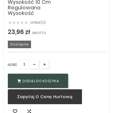
Wysokość 10 Cm
Regulowana
Wysokość
OPINIE(0)





23,96 zł
BRUTTO
Dostępne
ILOŚĆ
DODAJ DO KOSZYKA

Zapytaj O Cenę Hurtową

