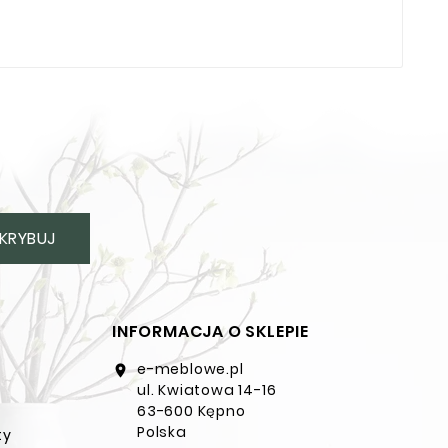
KRYBUJ
INFORMACJA O SKLEPIE
e-meblowe.pl
location_on
ul. Kwiatowa 14-16
63-600 Kępno
Polska
ty