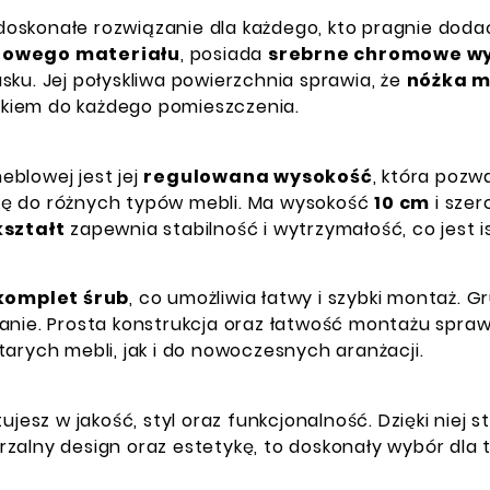
doskonałe rozwiązanie dla każdego, kto pragnie doda
alowego materiału
, posiada
srebrne chromowe w
ku. Jej połyskliwa powierzchnia sprawia, że
nóżka 
kiem do każdego pomieszczenia.
blowej jest jej
regulowana wysokość
, która pozw
kę do różnych typów mebli. Ma wysokość
10 cm
i sze
ształt
zapewnia stabilność i wytrzymałość, co jest
komplet śrub
, co umożliwia łatwy i szybki montaż. 
anie. Prosta konstrukcja oraz łatwość montażu spraw
arych mebli, jak i do nowoczesnych aranżacji.
tujesz w jakość, styl oraz funkcjonalność. Dzięki niej
zalny design oraz estetykę, to doskonały wybór dla t