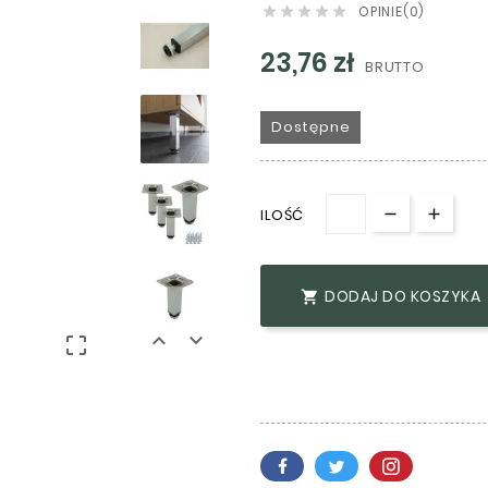
OPINIE(0)





23,76 zł
BRUTTO
Dostępne
ILOŚĆ
DODAJ DO KOSZYKA



