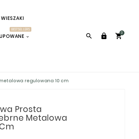
WIESZAKI
BESTSELLERS
0



KUPOWANE
 metalowa regulowana 10 cm
owa Prosta
ebrne Metalowa
 Cm