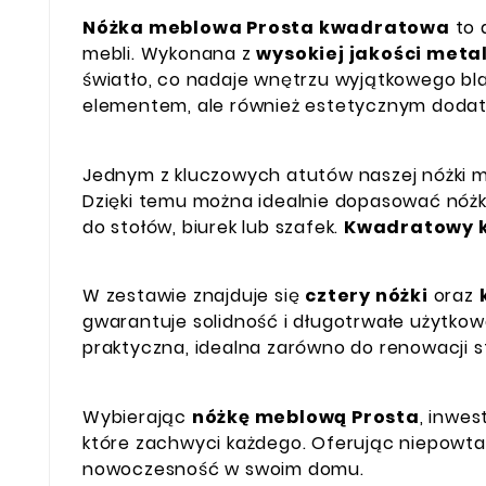
Nóżka meblowa Prosta kwadratowa
to 
mebli. Wykonana z
wysokiej jakości met
światło, co nadaje wnętrzu wyjątkowego blas
elementem, ale również estetycznym dodat
Jednym z kluczowych atutów naszej nóżki me
Dzięki temu można idealnie dopasować nóż
do stołów, biurek lub szafek.
Kwadratowy k
W zestawie znajduje się
cztery nóżki
oraz
gwarantuje solidność i długotrwałe użytkow
praktyczna, idealna zarówno do renowacji st
Wybierając
nóżkę meblową Prosta
, inwes
które zachwyci każdego. Oferując niepowtar
nowoczesność w swoim domu.