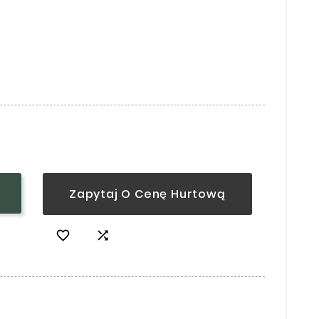
Zapytaj O Cenę Hurtową

