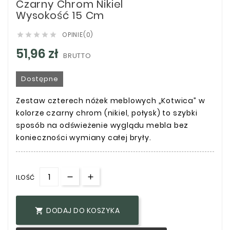
Czarny Chrom Nikiel
Wysokość 15 Cm
OPINIE(0)





51,96 zł
BRUTTO
Dostępne
Zestaw czterech nóżek meblowych „Kotwica” w
kolorze czarny chrom (nikiel, połysk) to szybki
sposób na odświeżenie wyglądu mebla bez
konieczności wymiany całej bryły.
ILOŚĆ
DODAJ DO KOSZYKA
