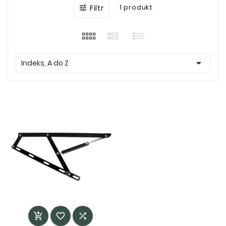
Filtr
1 produkt


Indeks, A do Z


