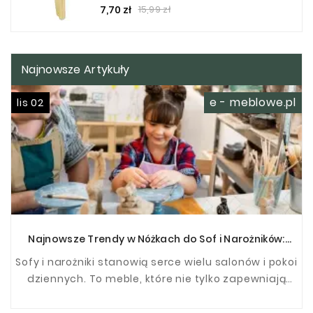
Cena
Cena
7,70 zł
15,99 zł
podstawowa
Najnowsze Artykuły
e - meblowe.pl
lis 02
Najnowsze Trendy w Nóżkach do Sof i Narożników:
Odkryj Nowoczesne Rozwiązania
Sofy i narożniki stanowią serce wielu salonów i pokoi
dziennych. To meble, które nie tylko zapewniają
wygodne miejsce do siedzenia i relaksu, ale ...