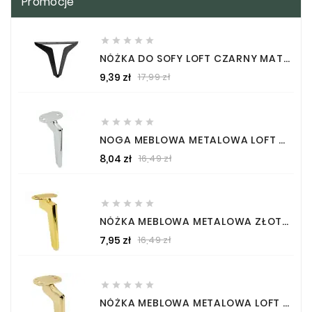
Promocje





NÓŻKA DO SOFY LOFT CZARNY MAT WYSOKOŚĆ 13 CM NOGA DO MEBLI
Cena
Cena
9,39 zł
17,99 zł
podstawowa





NOGA MEBLOWA METALOWA LOFT SREBRNY CHROM WYSOKOŚĆ 18 CM
Cena
Cena
8,04 zł
16,49 zł
podstawowa





NÓŻKA MEBLOWA METALOWA ZŁOTA W POŁYSKU WYSOKOŚĆ 15 CM
Cena
Cena
7,95 zł
16,49 zł
podstawowa





NÓŻKA MEBLOWA METALOWA LOFT ZŁOTY CHROM WYSOKOŚĆ 12 CM