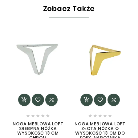
Zobacz Także
















NOGA MEBLOWA LOFT
NOGA MEBLOWA LOFT
SREBRNA NÓŻKA
ZŁOTA NÓŻKA O
WYSOKOŚĆ 13 CM
WYSOKOŚĆ 13 CM DO
CHROM
SOFY, NAROŻNIKA