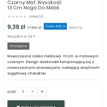
Czarny Mat Wysokość
13 Cm Noga Do Mebli
OPINIE(0)





9,39 zł
Zniżka 8,60 zł
17,99 zł
BRUTTO
Wysyłka w 24 h
Dostępne
Nowoczesna nóżka meblowa, 13 cm, w matowym
czarnym. Design doskonale komponujący się z
nowoczesnymi aranżacjami, nadający wnętrzom
wyjątkowy charakter
ILOŚĆ