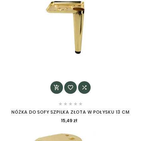








NÓŻKA DO SOFY SZPILKA ZŁOTA W POŁYSKU 13 CM
15,49 zł