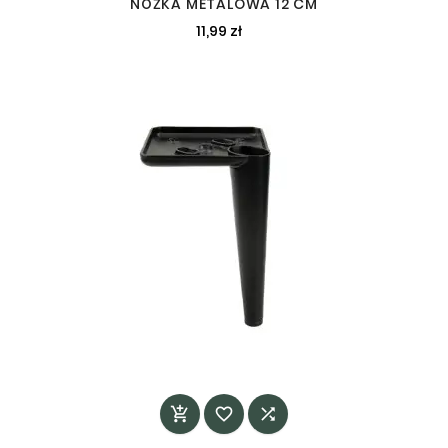
NÓŻKA METALOWA 12 CM
11,99 zł


