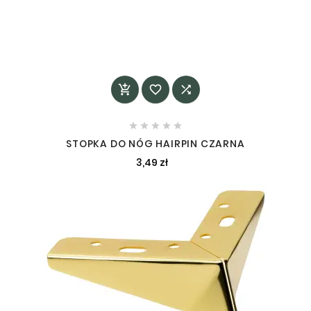








STOPKA DO NÓG HAIRPIN CZARNA
3,49 zł