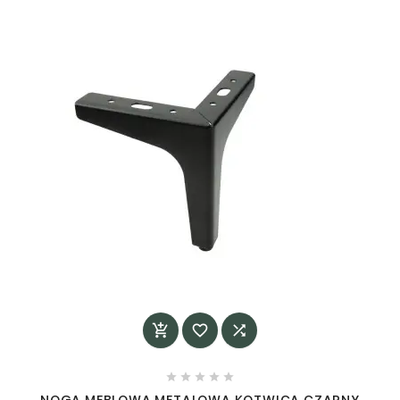







