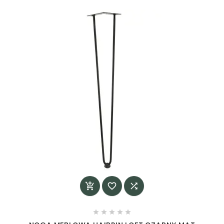







