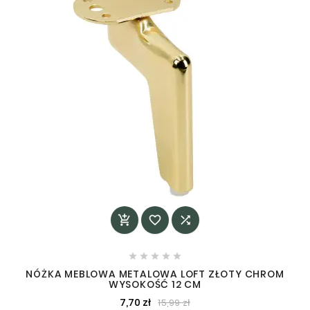








NÓŻKA MEBLOWA METALOWA LOFT ZŁOTY CHROM
WYSOKOŚĆ 12 CM
7,70 zł
15,99 zł