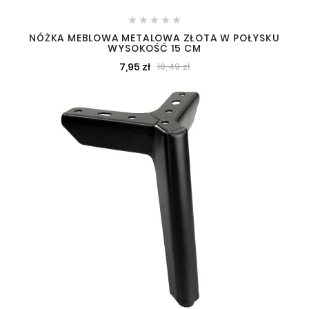





NÓŻKA MEBLOWA METALOWA ZŁOTA W POŁYSKU
WYSOKOŚĆ 15 CM
7,95 zł
16,49 zł