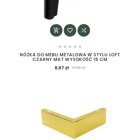








NÓŻKA DO MEBLI METALOWA W STYLU LOFT
CZARNY MAT WYSOKOŚĆ 15 CM
6,67 zł
11,99 zł