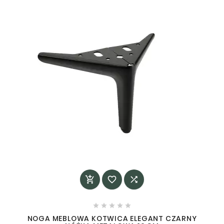








NOGA MEBLOWA KOTWICA ELEGANT CZARNY