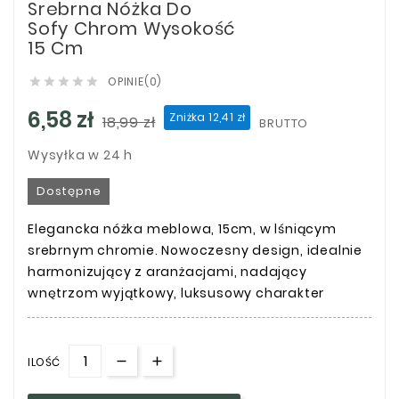
Srebrna Nóżka Do
Sofy Chrom Wysokość
15 Cm
OPINIE(0)





6,58 zł
Zniżka 12,41 zł
18,99 zł
BRUTTO
Wysyłka w 24 h
Dostępne
Elegancka nóżka meblowa, 15cm, w lśniącym
srebrnym chromie. Nowoczesny design, idealnie
harmonizujący z aranżacjami, nadający
wnętrzom wyjątkowy, luksusowy charakter
ILOŚĆ