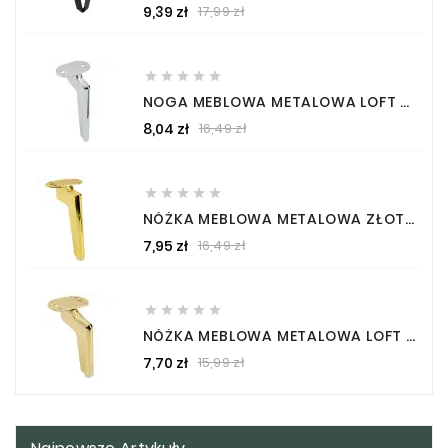
Cena
Cena
9,39 zł
17,99 zł
podstawowa





NOGA MEBLOWA METALOWA LOFT SREBRNY CHROM WYSOKOŚĆ 18 CM
Cena
Cena
8,04 zł
16,49 zł
podstawowa





NÓŻKA MEBLOWA METALOWA ZŁOTA W POŁYSKU WYSOKOŚĆ 15 CM
Cena
Cena
7,95 zł
16,49 zł
podstawowa





NÓŻKA MEBLOWA METALOWA LOFT ZŁOTY CHROM WYSOKOŚĆ 12 CM
Cena
Cena
7,70 zł
15,99 zł
podstawowa