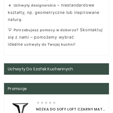
🔹
– niestandardowe
Uchwyty designerskie
kształty, np. geometryczne lub inspirowane
naturą.
💡
Skontaktuj
Potrzebujesz pomocy w doborze?
się z nami – pomożemy wybrać
idealne
!
uchwyty do Twojej kuchni
Uchwyty Do Szafek Kuchennych
Promocje





NÓŻKA DO SOFY LOFT CZARNY MAT WYSOKOŚĆ 13 CM NOGA DO MEBLI