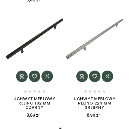
8,49 zł
















UCHWYT MEBLOWY
UCHWYT MEBLOWY
RELING 192 MM
RELING 224 MM
CZARNY
SREBRNY
8,89 zł
8,99 zł